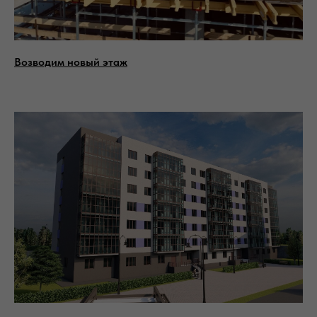
Отправить
Возводим новый этаж
Отделы продаж
+7 (391) 205-09-01
660048, Красноярск г, 2-Я
Брянская ул, дом 42
ООО Специализированный застройщик
"Сибирь"
ИНН: 2466188626
КПП: 246601001
ОГРН: 1182468004366
Политика обработки персональных
данных