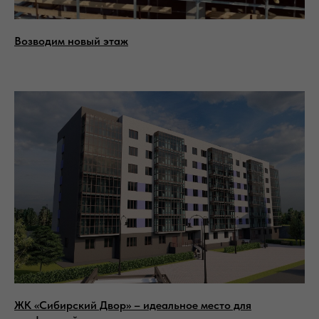
Возводим новый этаж
Отделы продаж
+7 (391) 205-09-01
660048, Красноярск г, 2-Я
Брянская ул, дом 42
ООО Специализированный застройщик
"Сибирь"
ИНН: 2466188626
КПП: 246601001
ОГРН: 1182468004366
Политика обработки персональных
данных
ЖК «Сибирский Двор» – идеальное место для